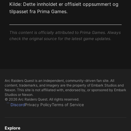
Kilde: Dette innholdet er offisielt oppsummert og
tilpasset fra Prima Games.
This content is officially attributed to Prima Games. Always
check the original source for the latest game updates.
Arc Raiders Quest is an independent, community-driven fan site. All
content, trademarks, and imagery are the property of Embark Studios and
Nexon. This site is not affiliated with, endorsed by, or sponsored by Embark
Studios or Nexon.
© 2026 Arc Raiders Quest. All rights reserved.
Discord
Privacy Policy
Terms of Service
Explore